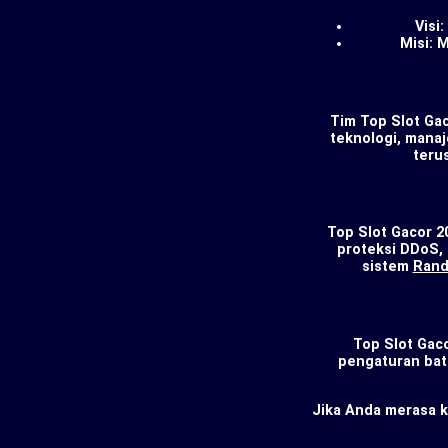
Visi:
Misi:
Me
Tim Top Slot Gac
teknologi, mana
terus
Top Slot Gacor 2
proteksi DDoS,
sistem
Rand
Top Slot Ga
pengaturan bat
Jika Anda merasa k