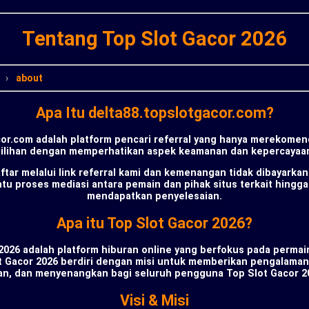
Tentang Top Slot Gacor 2026
about
Apa Itu
delta88.topslotgacor.com
?
cor.com adalah platform pencari referral yang hanya merekomend
ilihan dengan memperhatikan aspek keamanan dan kepercayaa
tar melalui link referral kami dan kemenangan tidak dibayarkan 
u proses mediasi antara pemain dan pihak situs terkait hingg
mendapatkan penyelesaian.
Apa itu Top Slot Gacor 2026?
2026 adalah platform hiburan online yang berfokus pada permai
ot Gacor 2026 berdiri dengan misi untuk memberikan pengalaman
n, dan menyenangkan bagi seluruh pengguna Top Slot Gacor 2
Visi & Misi